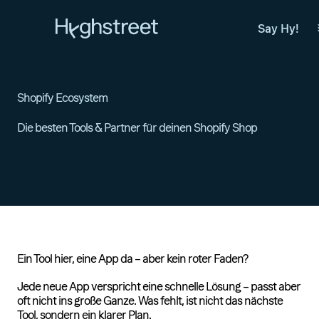
Deutsch
English
Home
Say Hy!
Über uns
Services
Projekte
Jobs
Shopify Ecosystem
Shopify
Blog
Die besten Tools & Partner für deinen Shopify Shop
Guides
Say Hy!
Zum Kontakt
Ein Tool hier, eine App da – aber kein roter Faden?
Jede neue App verspricht eine schnelle Lösung – passt aber
oft nicht ins große Ganze. Was fehlt, ist nicht das nächste
Tool, sondern ein klarer Plan.