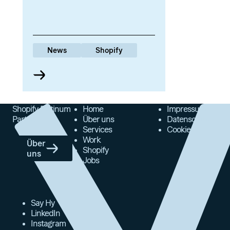
News
Shopify
Shopify Platinum
Home
Impressum
Partner
Über uns
Datenschutz
Services
Cookies
Work
Über
Shopify
uns
Jobs
Say Hy
LinkedIn
Instagram