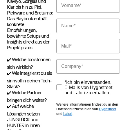
Vorname
Klaviyo, Gorgias und
Klar bis hin zu Pixi,
Pickware und 8returns:
Das Playbook enthält
Name
konkrete
Empfehlungen,
bewährte Setups und
Email
Insights direkt aus der
Projektpraxis.
✔️ Welche Tools lohnen
Company
sich wirklich?
✔️ Wie integrierst du sie
sinnvoll in deinen Tech-
Zustimmung
*Ich bin einverstanden,
Stack?
E-Mails von Hyghstreet
✔️ Welche Partner
und Latori zu erhalten.
bringen dich weiter?
Weitere Informationen findest du in den
✔️ Auf welche
Datenschutzrichtlinien von
Hyghstreet
Lösungen setzen
und
Latori
.
JUNGLÜCK und
HUNTER in ihren