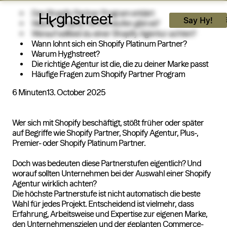
Deutsch
English
Das Shopify Partner Program erklärt
Home
Say Hy!
Welche Shopify Partnerstufen gibt es?
Über uns
Worauf solltest du einer Shopify Agentur achten?
Services
Wann lohnt sich ein Shopify Platinum Partner?
Projekte
Warum Hyghstreet?
Jobs
Die richtige Agentur ist die, die zu deiner Marke passt
Shopify
Häufige Fragen zum Shopify Partner Program
Blog
Guides
6 Minuten
13. October 2025
Say Hy!
Zum Kontakt
Wer sich mit Shopify beschäftigt, stößt früher oder später
auf Begriffe wie Shopify Partner, Shopify Agentur, Plus-,
Premier- oder Shopify Platinum Partner.
Doch was bedeuten diese Partnerstufen eigentlich? Und
worauf sollten Unternehmen bei der Auswahl einer Shopify
Agentur wirklich achten?
Die höchste Partnerstufe ist nicht automatisch die beste
Wahl für jedes Projekt. Entscheidend ist vielmehr, dass
Erfahrung, Arbeitsweise und Expertise zur eigenen Marke,
den Unternehmenszielen und der geplanten Commerce-