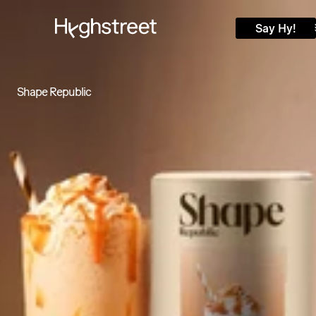
Deutsch
English
Home
Say Hy!
Über uns
Services
Projekte
Jobs
Shape Republic
Shopify
Blog
Guides
Say Hy!
Zum Kontakt