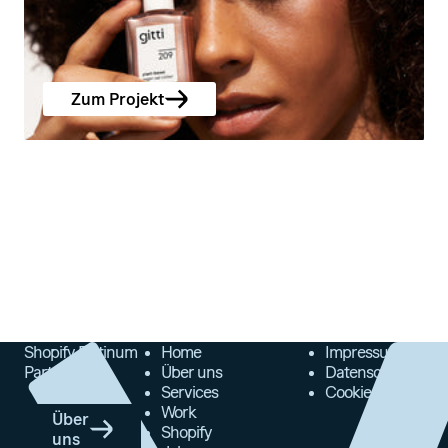
Zum Projekt
Shopify Platinum
Home
Impressum
Partner
Über uns
Datenschutz
Services
Cookies
Work
Über
Shopify
uns